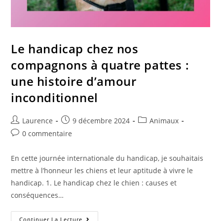
Le handicap chez nos
compagnons à quatre pattes :
une histoire d’amour
inconditionnel
Auteur/autrice
Publication
Post
Laurence
9 décembre 2024
Animaux
de
publiée :
category:
Commentaires
0 commentaire
la
de
publication :
la
En cette journée internationale du handicap, je souhaitais
publication :
mettre à l’honneur les chiens et leur aptitude à vivre le
handicap. 1. Le handicap chez le chien : causes et
conséquences…
Le
Continuer La Lecture