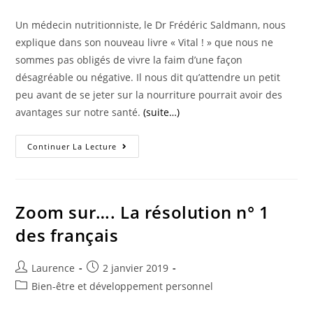
Un médecin nutritionniste, le Dr Frédéric Saldmann, nous
explique dans son nouveau livre « Vital ! » que nous ne
sommes pas obligés de vivre la faim d’une façon
désagréable ou négative. Il nous dit qu’attendre un petit
peu avant de se jeter sur la nourriture pourrait avoir des
avantages sur notre santé.
(suite…)
Zoom
Continuer La Lecture
Sur…
La
Sensation
De
Faim
Zoom sur…. La résolution n° 1
des français
Auteur/autrice
Publication
Laurence
2 janvier 2019
de
publiée :
Post
Bien-être et développement personnel
la
category:
publication :