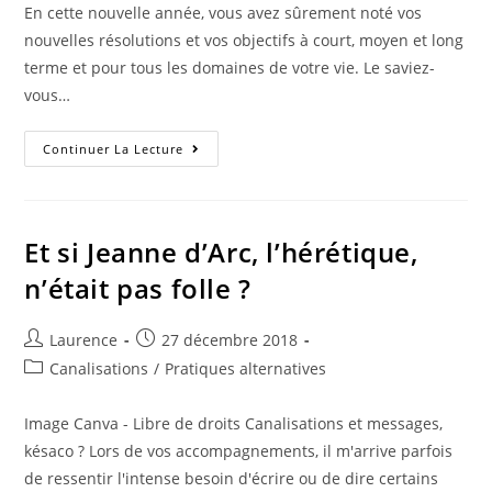
En cette nouvelle année, vous avez sûrement noté vos
nouvelles résolutions et vos objectifs à court, moyen et long
terme et pour tous les domaines de votre vie. Le saviez-
vous…
Zoom
Continuer La Lecture
Sur….
La
Résolution
N°
1
Des
Et si Jeanne d’Arc, l’hérétique,
Français
n’était pas folle ?
Auteur/autrice
Publication
Laurence
27 décembre 2018
de
publiée :
Post
Canalisations
/
Pratiques alternatives
la
category:
publication :
Image Canva - Libre de droits Canalisations et messages,
késaco ? Lors de vos accompagnements, il m'arrive parfois
de ressentir l'intense besoin d'écrire ou de dire certains