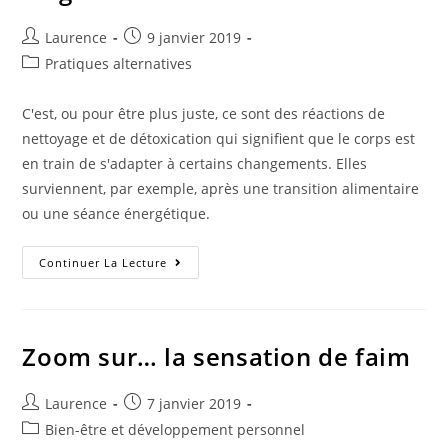
Auteur/autrice
Publication
Laurence
9 janvier 2019
de
publiée :
Post
Pratiques alternatives
la
category:
publication :
C'est, ou pour être plus juste, ce sont des réactions de
nettoyage et de détoxication qui signifient que le corps est
en train de s'adapter à certains changements. Elles
surviennent, par exemple, après une transition alimentaire
ou une séance énergétique.
Zoom
Continuer La Lecture
Sur…
La
Crise
(ou
Réaction)
De
Zoom sur… la sensation de faim
Guérison
Auteur/autrice
Publication
Laurence
7 janvier 2019
de
publiée :
Post
Bien-être et développement personnel
la