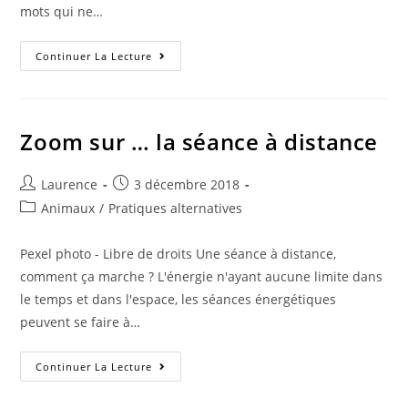
mots qui ne…
Et
Continuer La Lecture
Si
Jeanne
D’Arc,
L’hérétique,
N’était
Pas
Zoom sur … la séance à distance
Folle
?
Auteur/autrice
Publication
Laurence
3 décembre 2018
de
publiée :
Post
Animaux
/
Pratiques alternatives
la
category:
publication :
Pexel photo - Libre de droits Une séance à distance,
comment ça marche ? L'énergie n'ayant aucune limite dans
le temps et dans l'espace, les séances énergétiques
peuvent se faire à…
Zoom
Continuer La Lecture
Sur
…
La