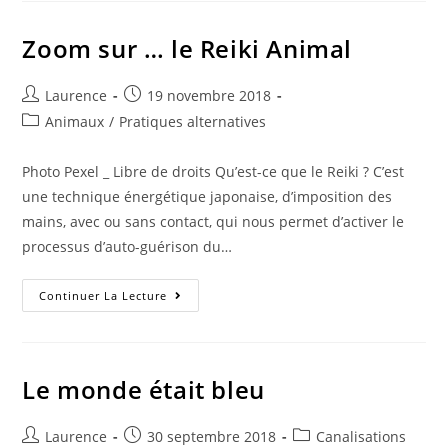
Séance
À
Distance
Zoom sur … le Reiki Animal
Auteur/autrice
Publication
Laurence
19 novembre 2018
de
publiée :
Post
Animaux
/
Pratiques alternatives
la
category:
publication :
Photo Pexel _ Libre de droits Qu’est-ce que le Reiki ? C’est
une technique énergétique japonaise, d’imposition des
mains, avec ou sans contact, qui nous permet d’activer le
processus d’auto-guérison du…
Zoom
Continuer La Lecture
Sur
…
Le
Reiki
Animal
Le monde était bleu
Auteur/autrice
Publication
Post
Laurence
30 septembre 2018
Canalisations