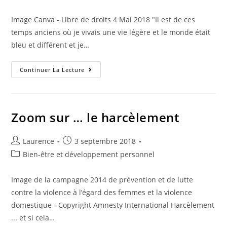
de
publiée :
category:
la
Image Canva - Libre de droits 4 Mai 2018 "Il est de ces
publication :
temps anciens où je vivais une vie légère et le monde était
bleu et différent et je…
Le
Continuer La Lecture
Monde
Était
Bleu
Zoom sur … le harcèlement
Auteur/autrice
Publication
Laurence
3 septembre 2018
de
publiée :
Post
Bien-être et développement personnel
la
category:
publication :
Image de la campagne 2014 de prévention et de lutte
contre la violence à l’égard des femmes et la violence
domestique - Copyright Amnesty International Harcèlement
... et si cela…