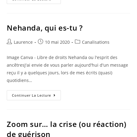
Handicap
Chez
Nos
Compagnons
À
Quatre
Nehanda, qui es-tu ?
Pattes
:
Une
Auteur/autrice
Publication
Histoire
Post
Laurence
10 mai 2020
Canalisations
D’amour
de
publiée :
category:
Inconditionnel
la
Image Canva - Libre de droits Nehanda ou l'esprit des
publication :
ancêtresJ'ai envie de vous parler aujourd'hui d'un message
reçu il y a quelques jours, lors de mes écrits (quasi)
quotidiens…
Nehanda,
Continuer La Lecture
Qui
Es-
Tu
?
Zoom sur… la crise (ou réaction)
de guérison