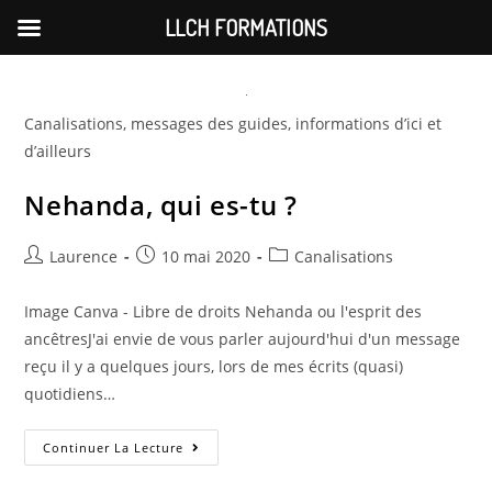
LLCH FORMATIONS
Skip
to
content
Canalisations, messages des guides, informations d’ici et
d’ailleurs
Nehanda, qui es-tu ?
Auteur/autrice
Publication
Post
Laurence
10 mai 2020
Canalisations
de
publiée :
category:
la
Image Canva - Libre de droits Nehanda ou l'esprit des
publication :
ancêtresJ'ai envie de vous parler aujourd'hui d'un message
reçu il y a quelques jours, lors de mes écrits (quasi)
quotidiens…
Nehanda,
Continuer La Lecture
Qui
Es-