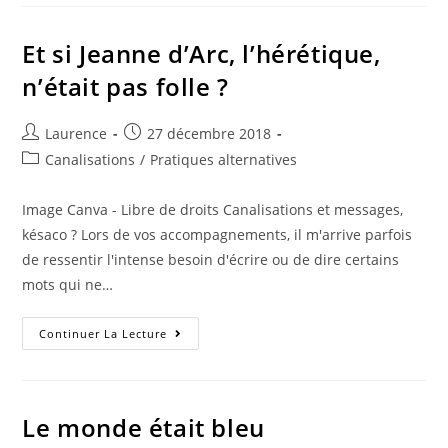
Tu
?
Et si Jeanne d’Arc, l’hérétique,
n’était pas folle ?
Auteur/autrice
Publication
Laurence
27 décembre 2018
de
publiée :
Post
Canalisations
/
Pratiques alternatives
la
category:
publication :
Image Canva - Libre de droits Canalisations et messages,
késaco ? Lors de vos accompagnements, il m'arrive parfois
de ressentir l'intense besoin d'écrire ou de dire certains
mots qui ne…
Et
Continuer La Lecture
Si
Jeanne
D’Arc,
L’hérétique,
N’était
Pas
Le monde était bleu
Folle
?